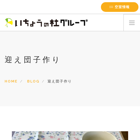
空室情報
HOME
会社概要
迎え団子作り
施設案内
サービス一覧
最新のお知らせ
HOME
BLOG
迎え団子作り
採用情報
簡単お見積書
お問い合わせ