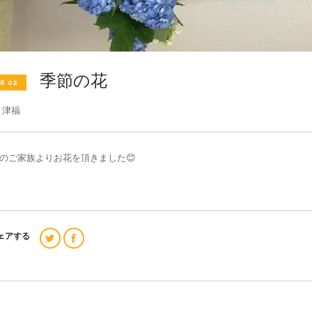
季節の花
6 02
者
津福
のご家族よりお花を頂きました😊
ェアする