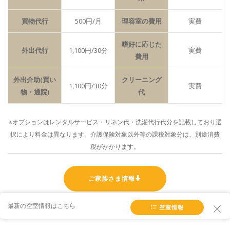
買物代行
500円/月
理容室の費用
実費
嗜好に応じた
外出代行
1,100円/30分
実費
費用
外出介助(買い
クリーニング
1,100円/30分
実費
物・通院)
代
※オプションはレンタルサービス・リネン代・洗濯代行代分を記載しており選
択により料金は異なります。
介護保険対象以外等の課税対象分は、別途消費
税がかかります。
ご家族さま情報
最新の空室情報はこちら
空室情報