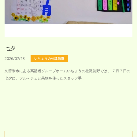
七夕
2026/07/13
いちょうの杜諏訪野
久留米市にある高齢者グループホームいちょうの杜諏訪野では、 ７月７日の
七夕に、フル－チェと果物を使ったスタッフ手...