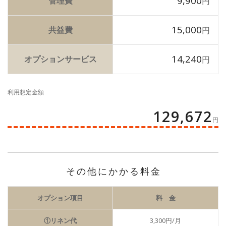
9,900
管理費
円
15,000
共益費
円
14,240
オプションサービス
円
利用想定金額
129,672
円
その他にかかる料金
オプション項目
料 金
①リネン代
3,300円/月