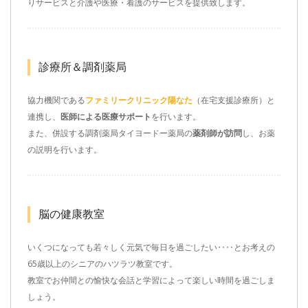
りサービスと介護や医療・看護のサービスを提供致します。
診療所＆調剤薬局
協力機関である
ファミリークリニック陽なた
（在宅支援診療所）と
連携し、
医師による医療サポート
を行います。
また、併設する調剤薬局タイヨードー薬局の
薬剤師が訪問
し、お薬
の説明を行います。
脳の健康教室
いくつになっても若々しく元気で毎日を過ごしたい‥‥とお考えの
65歳以上のシニアのハツラツ教室です。
教室でお仲間との愉快な会話と学習によって楽しい時間を過ごしま
しょう。