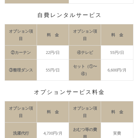
自費レンタルサービス
オプション項
オプション項
料 金
料 金
目
目
②カーテン
22円/日
④テレビ
55円/日
セット（①〜
③整理ダンス
55円/日
6,600円/月
④）
オプションサービス料金
オプション項
オプション項
料 金
料 金
目
目
おむつ等の費
洗濯代行
4,730円/月
実費
用