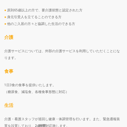
●
原則65歳以上の方で、要介護状態と認定された方
●
身元引受人を立てることのできる方
●
他のご入居の方々と協調した生活のできる方
介護
介護サービスについては、外部の介護サービスを利用していただくことにな
ります。
食事
1日3食の食事を提供いたします。
（糖尿食、減塩食、各種食事形態に対応）
生活
介護・看護スタッフが巡回し健康・体調管理を行います。
また、緊急通報装
置を設置しており、
24時間
対応致します。