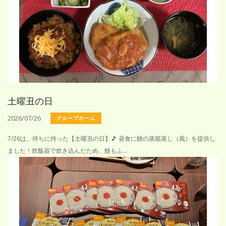
土曜丑の日
2026/07/26
グループホーム
7/26は、待ちに待った【土曜丑の日】🎵 昼食に鰻の蒸籠蒸し（風）を提供し
ました！炊飯器で炊き込んだため、鰻もふ...