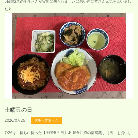
5日間2名の学生さんが実習に来られました😊若い声に皆さん元気を貰いまし
た♪
土曜丑の日
2026/07/26
グループホーム
7/26は、待ちに待った【土曜丑の日】🎵 昼食に鰻の蒸籠蒸し（風）を提供し