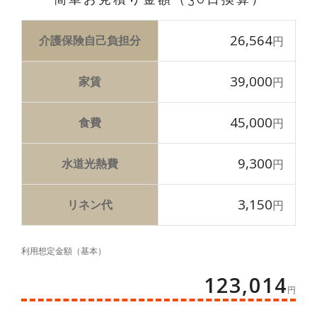
26,564
介護保険自己負担分
円
39,000
家賃
円
45,000
食費
円
9,300
水道光熱費
円
3,150
リネン代
円
利用想定金額（基本）
123,014
円